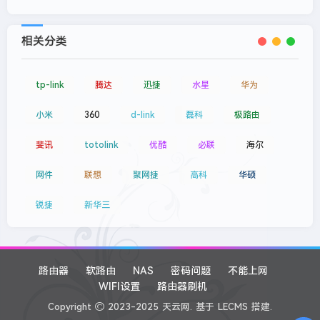
相关分类
tp-link
腾达
迅捷
水星
华为
小米
360
d-link
磊科
极路由
斐讯
totolink
优酷
必联
海尔
网件
联想
聚网捷
高科
华硕
锐捷
新华三
路由器
软路由
NAS
密码问题
不能上网
WIFI设置
路由器刷机
Copyright
2023-2025
天云网.
基于
LECMS
搭建.