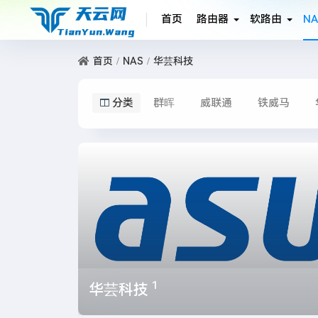
首页
路由器
软路由
NA
首页
NAS
华芸科技
分类
群晖
威联通
铁威马
1
华芸科技