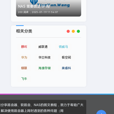
NAS 需要固定 IP 吗
203 阅读 ，
2025-07-19 11:54:07
相关分类
群晖
威联通
铁威马
华为
华芸科技
极空间
绿联
海康存储
奥睿科
飞牛
网分享路由器、软路由、NAS的图文教程，致力于帮助广大
，解决使用路由器上网时遇到的各种问题（网