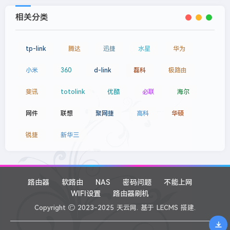
相关分类
tp-link
腾达
迅捷
水星
华为
小米
360
d-link
磊科
极路由
斐讯
totolink
优酷
必联
海尔
网件
联想
聚网捷
高科
华硕
锐捷
新华三
路由器
软路由
NAS
密码问题
不能上网
WIFI设置
路由器刷机
Copyright
2023-2025
天云网.
基于
LECMS
搭建.