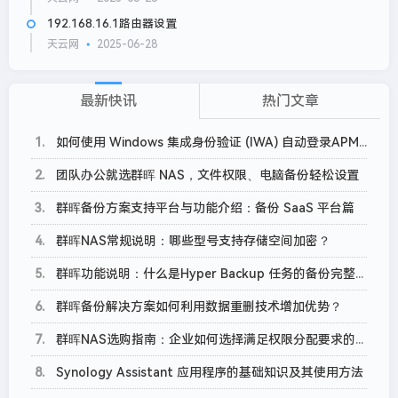
192.168.16.1路由器设置
天云网
2025-06-28
最新快讯
热门文章
1
如何使用 Windows 集成身份验证 (IWA) 自动登录APM？
2
团队办公就选群晖 NAS，文件权限、电脑备份轻松设置
3
群晖备份方案支持平台与功能介绍：备份 SaaS 平台篇
4
群晖NAS常规说明：哪些型号支持存储空间加密？
5
群晖功能说明：什么是Hyper Backup 任务的备份完整性检查？
6
群晖备份解决方案如何利用数据重删技术增加优势？
7
群晖NAS选购指南：企业如何选择满足权限分配要求的NAS？
8
Synology Assistant 应用程序的基础知识及其使用方法