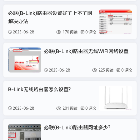
必联(B-Link)路由器设置好了上不了网
必
解决办法
2025-06-28
170 阅读
0 评论
必联(B-Link)路由器无线WiFi网络设置
必联
2025-06-28
225 阅读
0 评论
B-Link无线路由器怎么设置?
必
2025-06-28
201 阅读
0 评论
必联(B-Link)路由器网址多少?
必联