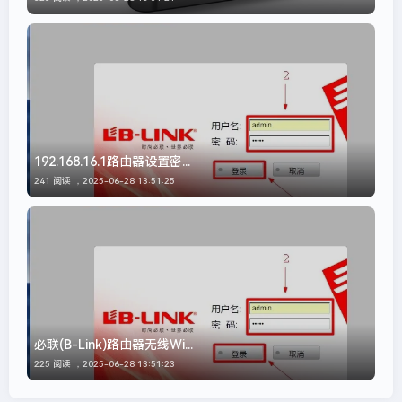
192.168.16.1路由器设置密...
241 阅读 ，
2025-06-28 13:51:25
必联(B-Link)路由器无线Wi...
225 阅读 ，
2025-06-28 13:51:23