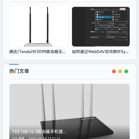
腾达(Tenda)W309R路由器无线WiFi设置
如何通过WebDAV访问群晖Synology NAS上的文件
热门文章
192.168.16.1路由器手机登...
325 阅读 ，
2025-06-28 13:51:21