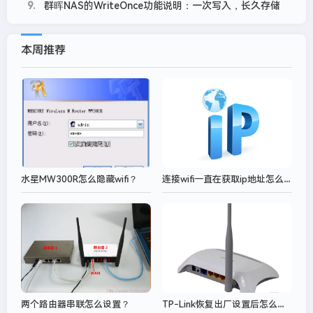
9
群晖NAS的WriteOnce功能说明：一次写入，长久存储
本周推荐
连接wifi一直在获取ip地址怎么办？
水星MW300R怎么隐藏wifi？
TP-Link恢复出厂设置后怎么设置?
两个路由器串联怎么设置？