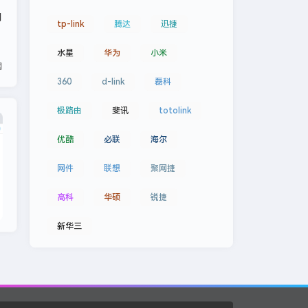
网
tp-link
腾达
迅捷
水星
华为
小米
网
360
d-link
磊科
极路由
斐讯
totolink
网件
优酷
必联
海尔
网件
联想
聚网捷
高科
华硕
锐捷
新华三