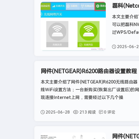
磊科(Net
网件
本文主要介绍了
可以把磊科N
过WPS/De
2025-06-2
网件(NETGEAR)R6200路由器设置教程
本文主要介绍了网件(NETGEAR)R6200无线路
线WiFi设置方法；一台新购买(恢复出厂设置后)的网件(
现连接Internet上网，需要经过以下几个操
2025-06-28
213 阅读
0 评论
网件(NE
网件