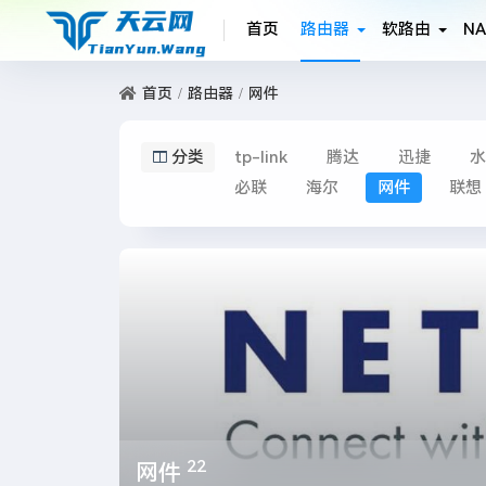
首页
路由器
软路由
NA
首页
路由器
网件
分类
tp-link
腾达
迅捷
水
必联
海尔
网件
联想
22
网件