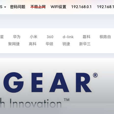
S
密码问题
不能上网
WIFI设置
192.168.0.1
192.168.1
星
华为
小米
360
d-link
磊科
极路由
聚网捷
高科
华硕
锐捷
新华三