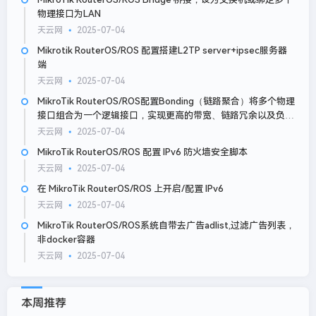
物理接口为LAN
天云网
2025-07-04
Mikrotik RouterOS/ROS 配置搭建L2TP server+ipsec服务器
端
天云网
2025-07-04
MikroTik RouterOS/ROS配置Bonding（链路聚合）将多个物理
接口组合为一个逻辑接口，实现更高的带宽、链路冗余以及负载
均衡等功能
天云网
2025-07-04
MikroTik RouterOS/ROS 配置 IPv6 防火墙安全脚本
天云网
2025-07-04
在 MikroTik RouterOS/ROS 上开启/配置 IPv6
天云网
2025-07-04
MikroTik RouterOS/ROS系统自带去广告adlist,过滤广告列表，
非docker容器
天云网
2025-07-04
本周推荐