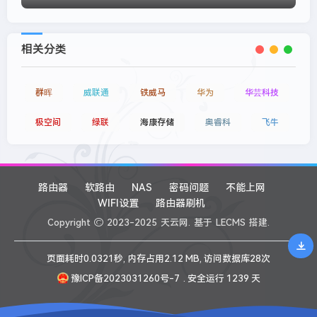
相关分类
群晖
威联通
铁威马
华为
华芸科技
极空间
绿联
海康存储
奥睿科
飞牛
路由器
软路由
NAS
密码问题
不能上网
WIFI设置
路由器刷机
Copyright
2023-2025
天云网.
基于
LECMS
搭建.
页面耗时0.0321秒, 内存占用2.12 MB, 访问数据库28次
豫ICP备2023031260号-7
. 安全运行
1239
天