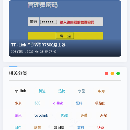
TP-Link TL-WDR7800路由器...
301 阅读 ，
2025-06-28 15:57:45
相关分类
tp-link
腾达
迅捷
水星
华为
小米
360
d-link
磊科
极路由
斐讯
totolink
优酷
必联
海尔
网件
联想
聚网捷
高科
华硕