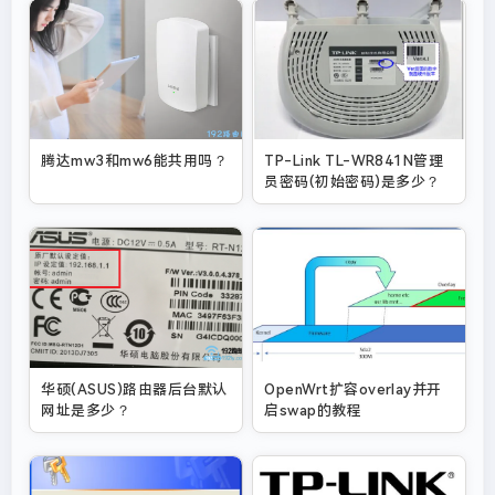
腾达mw3和mw6能共用吗？
TP-Link TL-WR841N管理
员密码(初始密码)是多少？
华硕(ASUS)路由器后台默认
OpenWrt扩容overlay并开
网址是多少？
启swap的教程