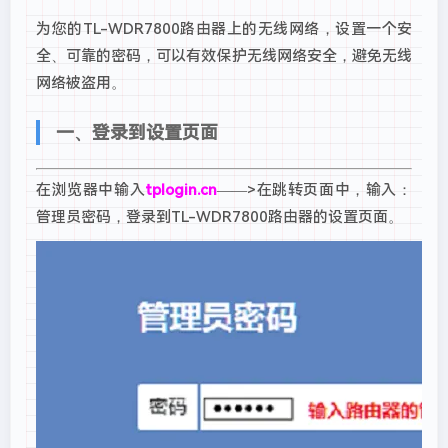
为您的TL-WDR7800路由器上的无线网络，设置一个安
全、可靠的密码，可以有效保护无线网络安全，避免无线
网络被盗用。
一、登录到设置页面
在浏览器中输入
tplogin.cn
——>在跳转页面中，输入：
管理员密码，登录到TL-WDR7800路由器的设置页面。