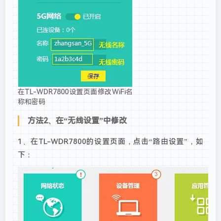
在TL-WDR7800设置页面修改WiFi名
称和密码
方法2、在“无线设置”中修改
1、在TL-WDR7800的设置页面，点击“路由设置”，如
下：