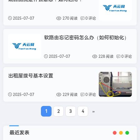
维
2025-07-07
270 阅读
0 评论
软路由忘记密码怎么办（如何初始化）
维盟
2025-07-07
228 阅读
0 评论
出租屋拨号基本设置
维
2025-07-07
229 阅读
0 评论
»
1
2
3
4
最近发表