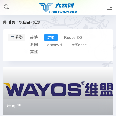
首页
软路由
维盟
分类
爱快
维盟
RouterOS
派网
openwrt
‌pfSense
高恪
38
维盟