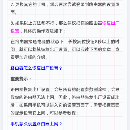
7. 更换其它的手机，然后再次尝试登录到路由器的设置页
面。
8. 如果以上方法都不行，那么建议把你的路由器
恢复出厂
设置
，具体的操作方法如下：
在路由器接通电源的状态下，长按复位按钮8秒以上的时
间，就可以将其恢复出厂设置。可以阅读下面的文章，查
看更加详细的介绍。
路由器怎么恢复出厂设置？
重要提示：
路由器恢复出厂设置，会把所有的配置参数删除掉，会导
致你的路由器无法上网。因此，路由器恢复出厂设置成功
后，如果用手机可以进入它的设置页面了，需要根据页面
的提示设置它上网，可以参考教程：
手机怎么设置路由器上网？