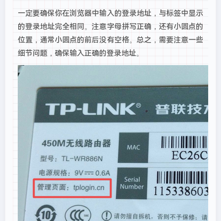
一定要确保你在浏览器中输入的登录地址，与标签中显示
的登录地址完全相同。注意字母拼写正确，还有小圆点的
位置，通常小圆点的前后没有空格。总之，需要注意一些
细节问题，确保输入正确的登录地址。