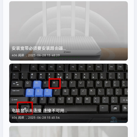
安装宽带必须要安装路由器...
406 阅读 ，
2025-06-28 15:48:39
电脑显示未连接 连接不可用...
404 阅读 ，
2025-06-28 15:45:56