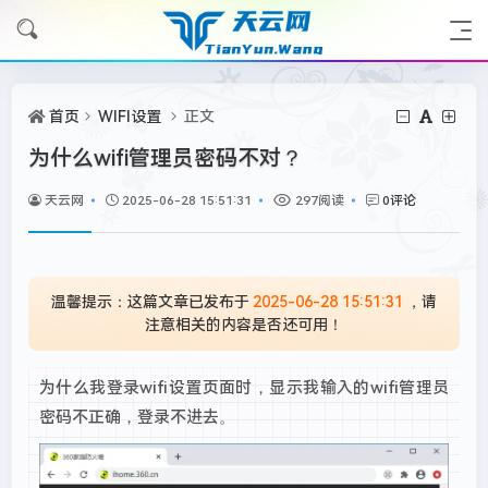
首页
WIFI设置
正文
为什么wifi管理员密码不对？
天云网
2025-06-28 15:51:31
297阅读
0评论
温馨提示：这篇文章已发布于
2025-06-28 15:51:31
，请
注意相关的内容是否还可用！
为什么我登录wifi设置页面时，显示我输入的wifi管理员
密码不正确，登录不进去。