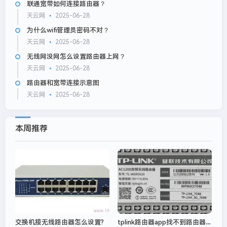
联通宽带如何连接路由器？
天云网
2025-06-28
为什么wifi管理员密码不对？
天云网
2025-06-28
无线网没网怎么设置路由器上网？
天云网
2025-06-28
路由器和宽带连接示意图
天云网
2025-06-28
本周推荐
tplink路由器app找不到路由器怎么办？
交换机接无线路由器怎么设置?