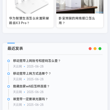
华为智慧生活怎么设置荣耀
卧室预留的网线接口怎么
路由X3 Pro？
用？
最近发表
移动宽带上网账号和密码怎么查？
天云网
2025-06-28
移动宽带上网方式选哪个？
天云网
2025-06-28
隐藏自家wifi后怎样连接？
天云网
2025-06-28
装宽带一定要装光猫吗？
天云网
2025-06-28