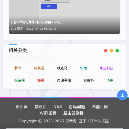
用户中心功能使用说明--PC...
506 阅读 ，
2025-07-08 08:52:13
相关分类
群晖
威联通
铁威马
华为
华芸科技
极空间
绿联
海康存储
奥睿科
飞牛
路由器
软路由
NAS
密码问题
不能上网
WIFI设置
路由器刷机
Copyright
2023-2025
天云网.
基于
LECMS
搭建.